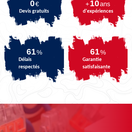
0
10
€
+
ans
Devis gratuits
d'expériences
71
71
%
%
Délais
Garantie
respectés
satisfaisante