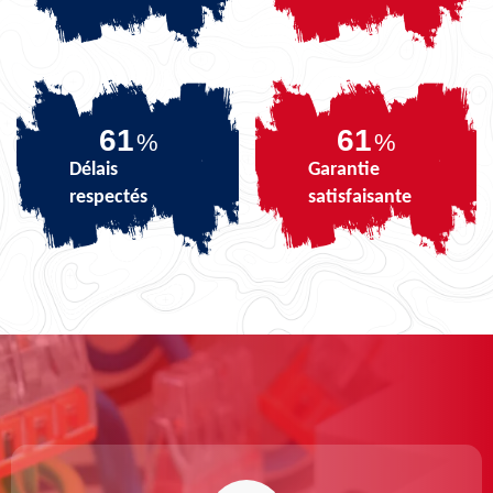
74
74
%
%
Délais
Garantie
respectés
satisfaisante