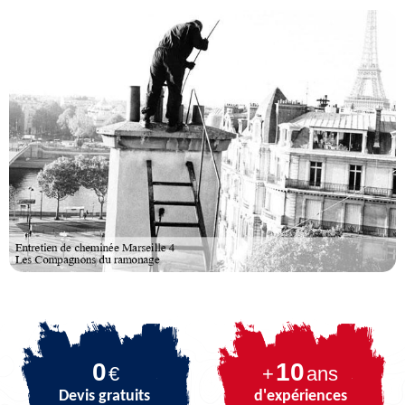
0
10
€
+
ans
Devis gratuits
d'expériences