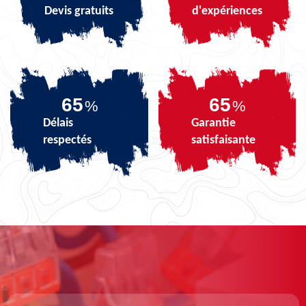
Devis gratuits
d'expériences
80
80
%
%
Délais
Garantie
respectés
satisfaisante