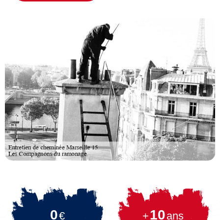
0
10
€
+
ans