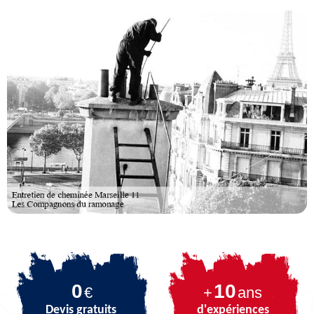
0
10
€
+
ans
Devis gratuits
d'expériences