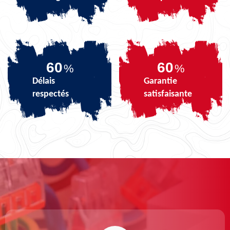
71
71
%
%
Délais
Garantie
respectés
satisfaisante