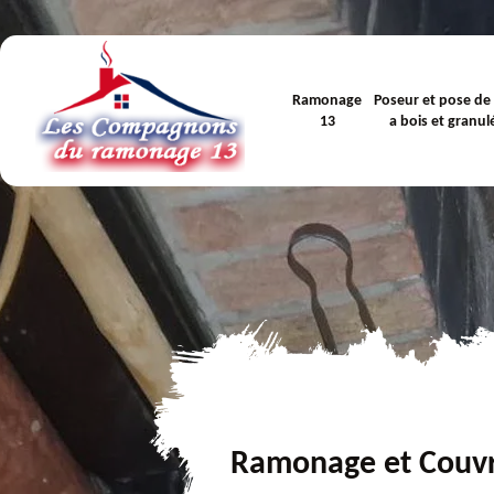
Ramonage
Poseur et pose de
13
a bois et granul
Ramonage et Couv