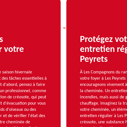
s
Protégez vo
r votre
entretien ré
Peyrets
e saison hivernale
À Les Compagnons du ramo
t des tâches essentielles à
votre foyer à Les Peyrets
t d'abord, pensez à faire
encourageons vivement à 
 un professionnel, comme
la cheminée. Un entretie
on de créosote, qui peut
incendies, mais aussi de
uit d'évacuation pour vous
chauffage. Imaginez la tr
ids d'oiseaux ou des
votre cheminée, un élémen
 et de vérifier l'état des
entretien régulier à Les 
otre cheminée de
créosote, une substance 