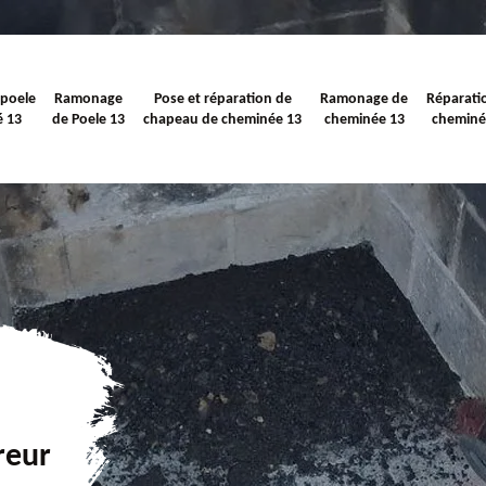
 poele
Ramonage
Pose et réparation de
Ramonage de
Réparati
é 13
de Poele 13
chapeau de cheminée 13
cheminée 13
cheminé
reur