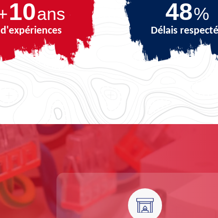
10
68
+
ans
%
d'expériences
Délais respect