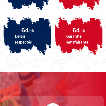
79
79
%
%
Délais
Garantie
respectés
satisfaisante