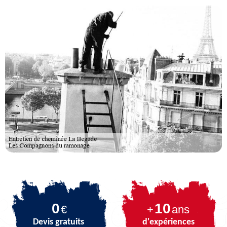
0
10
€
+
ans
Devis gratuits
d'expériences