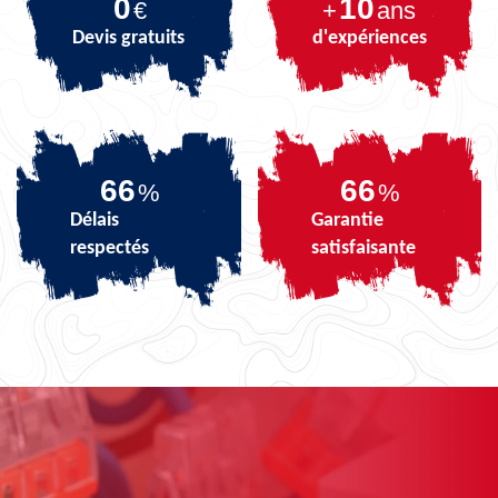
0
10
€
+
ans
Devis gratuits
d'expériences
81
81
%
%
Délais
Garantie
respectés
satisfaisante