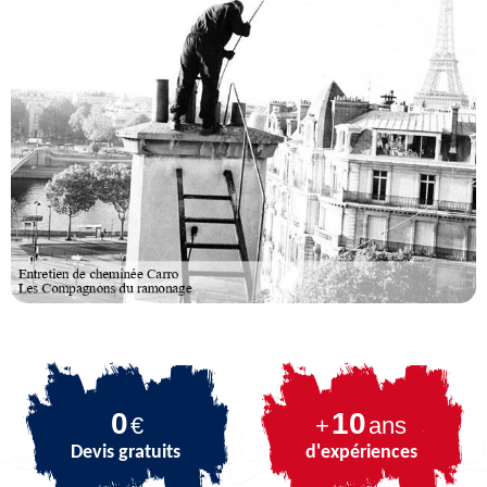
0
10
€
+
ans
Devis gratuits
d'expériences