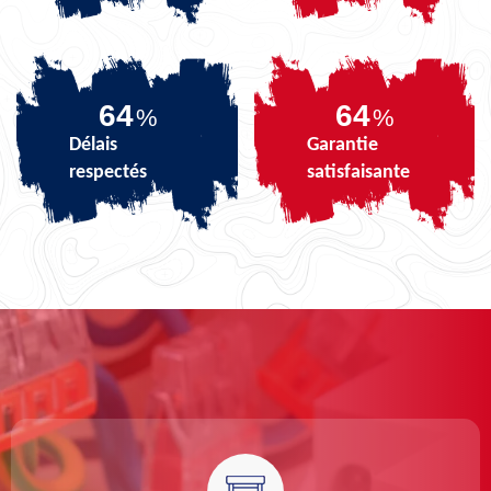
79
79
%
%
Délais
Garantie
respectés
satisfaisante