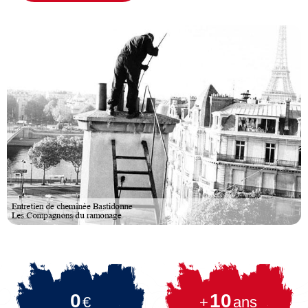
0
10
€
+
ans