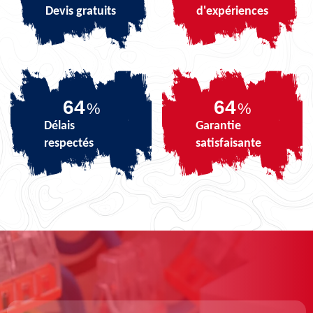
Devis gratuits
d'expériences
80
80
%
%
Délais
Garantie
respectés
satisfaisante