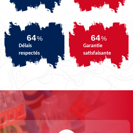
79
79
%
%
Délais
Garantie
respectés
satisfaisante