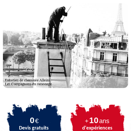
0
10
€
+
ans
Devis gratuits
d'expériences