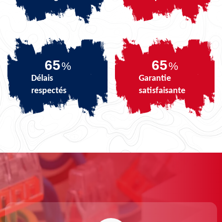
81
81
%
%
Délais
Garantie
respectés
satisfaisante