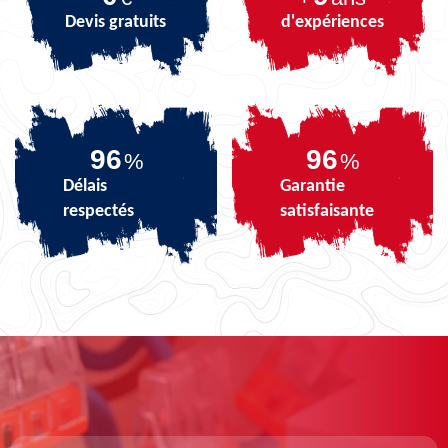
Devis gratuits
d'expériences
99
100
%
%
Délais
Garantie
respectés
satisfaisante