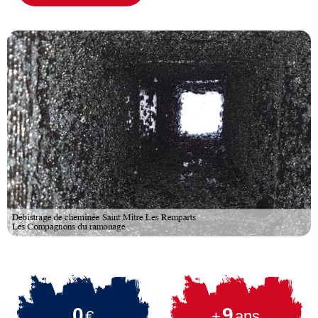
0
9
€
+
ans