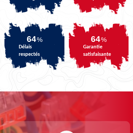
80
80
%
%
Délais
Garantie
respectés
satisfaisante