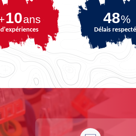
10
68
+
ans
%
d'expériences
Délais respect