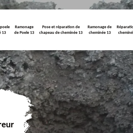
 poele
Ramonage
Pose et réparation de
Ramonage de
Réparati
é 13
de Poele 13
chapeau de cheminée 13
cheminée 13
cheminé
reur