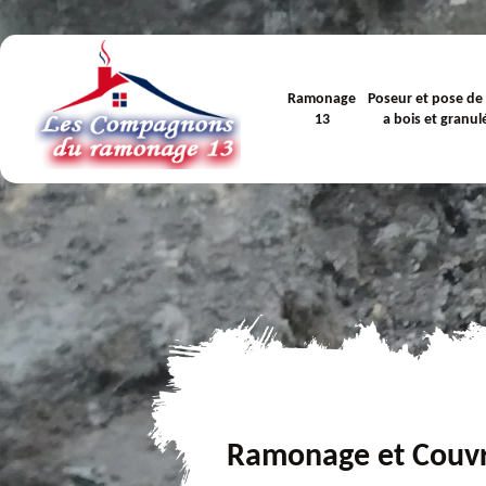
Ramonage
Poseur et pose de
13
a bois et granul
Ramonage et Couv