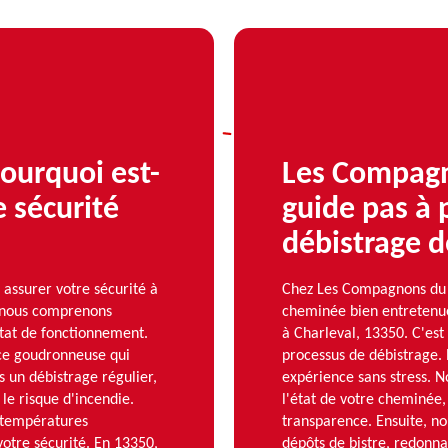
ourquoi est-
Les Compag
 sécurité
guide pas à 
débistrage 
assurer votre sécurité à
Chez Les Compagnons du
 nous comprenons
cheminée bien entretenue 
tat de fonctionnement.
à Charleval, 13350. C'es
nce goudronneuse qui
processus de débistrage.
s un débistrage régulier,
expérience sans stress. 
le risque d'incendie.
l'état de votre cheminée
s températures
transparence. Ensuite, nou
votre sécurité. En 13350,
dépôts de bistre, redonna