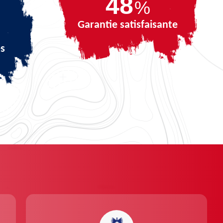
68
%
Garantie satisfaisante
és