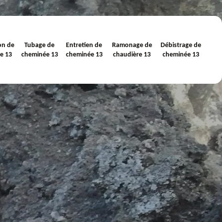
on de
Tubage de
Entretien de
Ramonage de
Débistrage de
e 13
cheminée 13
cheminée 13
chaudière 13
cheminée 13